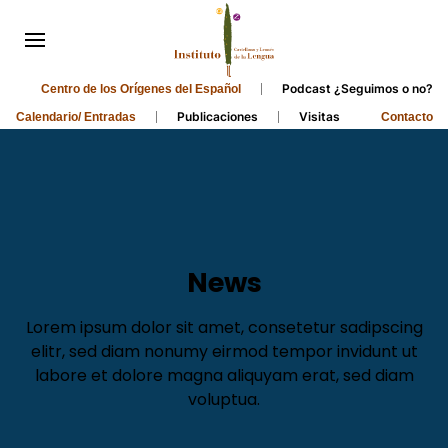
Podcast ¿Seguimos o no?
Centro de los Orígenes del Español
Publicaciones
Visitas
Calendario/ Entradas
Contacto
News
Lorem ipsum dolor sit amet, consetetur sadipscing
elitr, sed diam nonumy eirmod tempor invidunt ut
labore et dolore magna aliquyam erat, sed diam
voluptua.