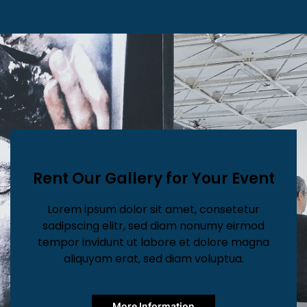
Workshops
Rent Our Gallery for Your Event
Lorem ipsum dolor sit amet, consetetur
sadipscing elitr, sed diam nonumy eirmod
tempor invidunt ut labore et dolore magna
aliquyam erat, sed diam voluptua.