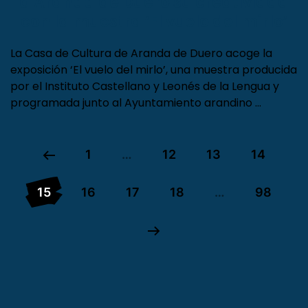
Óscar Esquivias y Asís Ayerbe llevan
a Aranda de Duero su creatividad
con la muestra ‘El vuelo del mirlo’
La Casa de Cultura de Aranda de Duero acoge la
exposición ‘El vuelo del mirlo’, una muestra producida
por el Instituto Castellano y Leonés de la Lengua y
programada junto al Ayuntamiento arandino …
1
…
12
13
14
15
16
17
18
…
98