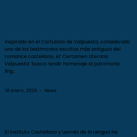
20 enero, 2026
–
News
El ‘Certamen Literario Valpuesta’
quiere impulsar a jóvenes
promesas de las letras de Castilla y
León
Inspirado en el Cartulario de Valpuesta, considerado
uno de los testimonios escritos más antiguos del
romance castellano, el’ Certamen Literario
Valpuesta’ busca rendir homenaje al patrimonio
ling…
18 enero, 2026
–
News
Nueva jornada de puertas abiertas
con una visita guiada al Palacio de
la Isla de Burgos