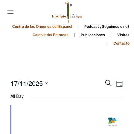
Podcast ¿Seguimos o no?
Centro de los Orígenes del Español
Publicaciones
Visitas
Calendario/ Entradas
Contacto
Events
Even
17/11/2025
Search
Day
Search
View
Select
All Day
and
date.
Navi
Views
Navigati