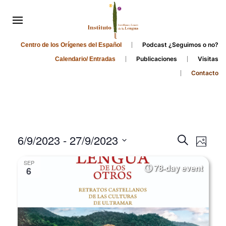
Podcast ¿Seguimos o no?
Centro de los Orígenes del Español
Publicaciones
Visitas
Calendario/ Entradas
Contacto
Events
Even
6/9/2023
 - 
27/9/2023
Search
Photo
Search
View
Select
SEP
and
date.
78-day event
Navi
6
Views
Navigati