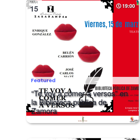
MAR
19:00
15
Featured
“Te voy a comer a versos” en
la Biblioteca pública de
Zamora