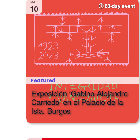
Navigation
MAR
68-day event
10
Featured
Exposición ‘Gabino-Alejandro
Carriedo’ en el Palacio de la
Isla. Burgos