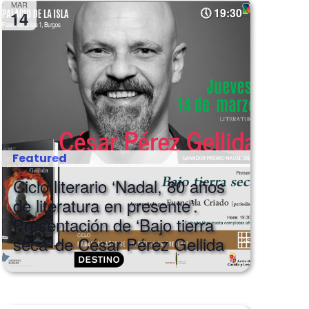
MAR
19:30
14
Featured
Ciclo literario ‘Nadal, 80 años
de literatura en presente’.
Presentación de ‘Bajo tierra
seca’ de César Pérez Gellida