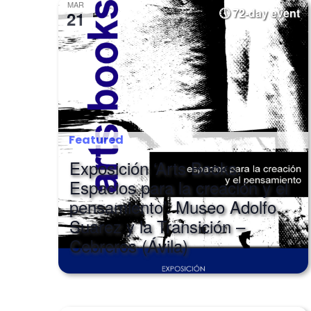
MAR
72-day event
21
Featured
Exposición ‘Arts Books.
Espacios para la creación y el
pensamiento’. Museo Adolfo
Suarez y la Transición –
Cebreros (Ávila)