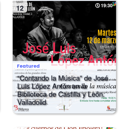
MAR
19:30
12
Featured
“Contando la Música” de José
Luis López Antón en la
Biblioteca de Castilla y León.
Valladolid