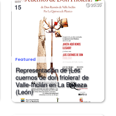
MAR
20:30
15
Featured
Representación de ¡Los
cuernos de don friolera! de
Valle-Inclán en La Bañeza
(León)