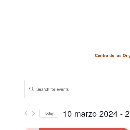
Centro de los Or
Events
Enter
Keyword.
Search
Search
and
for
10 marzo 2024
 - 
2
Today
Events
Views
by
Select
Keyword.
date.