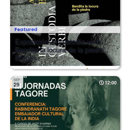
Featured
Exposición ‘In custodia verbi.
Bendita la locura de la piedra’.
Burgos
SEP
12:00
29