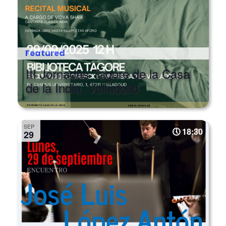
Featured
III Jornadas Tagore de la Casa
de la India. Valladolid
SEP
18:30
29