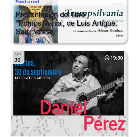
Featured
Presentación del libro
‘Trumpsilvania’, de Luis Artigue.
Salamanca
SEP
19:30
30