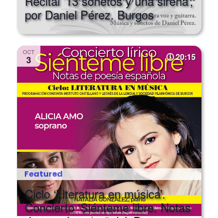
Recital ’13 sonetos y una sirena’,
por Daniel Pérez. Burgos
OCT
20:15
3
Featured
Ciclo ‘Literatura en música’.
Concierto ‘Siénteme libre. Notas