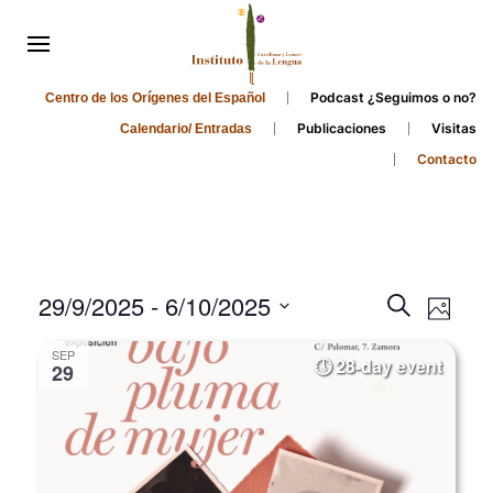
Podcast ¿Seguimos o no?
Centro de los Orígenes del Español
Publicaciones
Visitas
Calendario/ Entradas
Contacto
Events
Even
29/9/2025
 - 
6/10/2025
Search
Photo
Search
View
Select
SEP
and
date.
28-day event
Navi
29
Views
Navigati