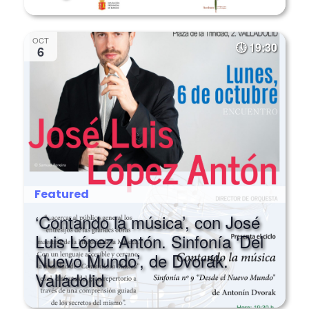
OCT
19:30
6
Featured
‘Contando la música’, con José
Luis López Antón. Sinfonía ‘Del
Nuevo Mundo’, de Dvorák.
Valladolid