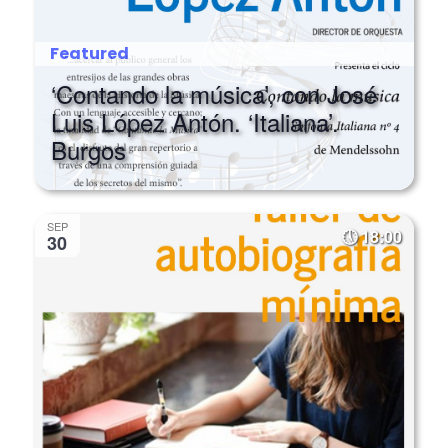
Featured
‘Contando la música’, con José
Luis López Antón. ‘Italiana’.
Burgos
SEP
18:00
30