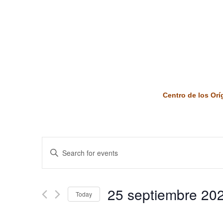
Centro de los Or
Events
Enter
Keyword.
Search
Search
and
for
25 septiembre 20
Today
Events
Views
by
Select
Keyword.
date.