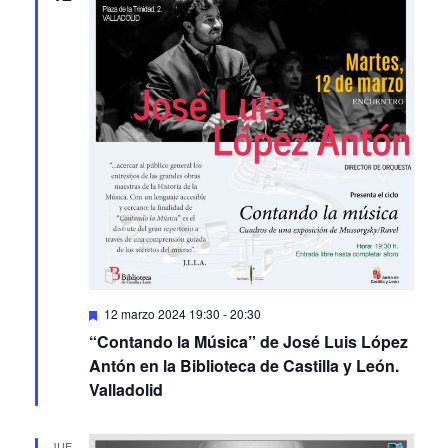
Featured
12 marzo 2024 19:30
-
20:30
“Contando la Música” de José Luis López
Antón en la Biblioteca de Castilla y León.
Valladolid
JUE
14