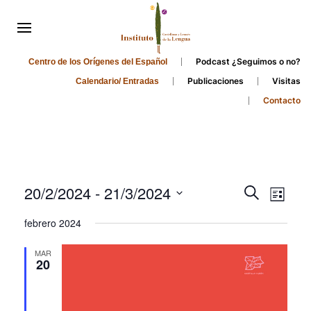
Podcast ¿Seguimos o no?
Centro de los Orígenes del Español
Publicaciones
Visitas
Calendario/ Entradas
Contacto
Events
Even
20/2/2024
 - 
21/3/2024
Search
List
Search
View
Select
febrero 2024
and
date.
Navi
Views
MAR
20
Navigati