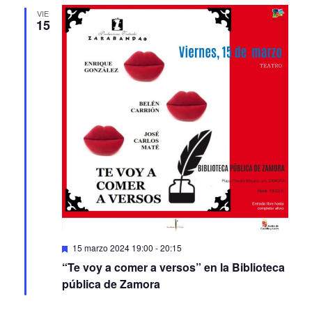
15
Featured
15 marzo 2024 19:00
-
20:15
“Te voy a comer a versos” en la Biblioteca
pública de Zamora
VIE