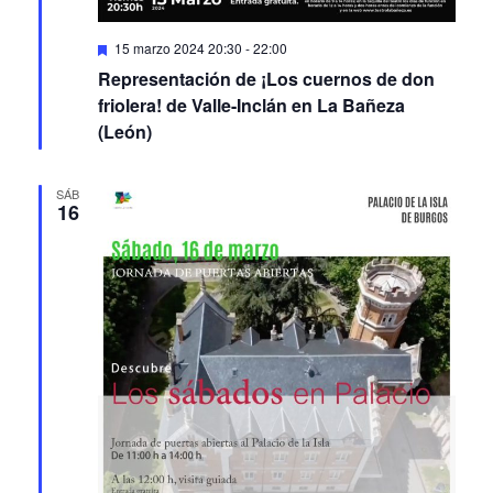
Featured
15 marzo 2024 20:30
-
22:00
Representación de ¡Los cuernos de don
friolera! de Valle-Inclán en La Bañeza
(León)
SÁB
16