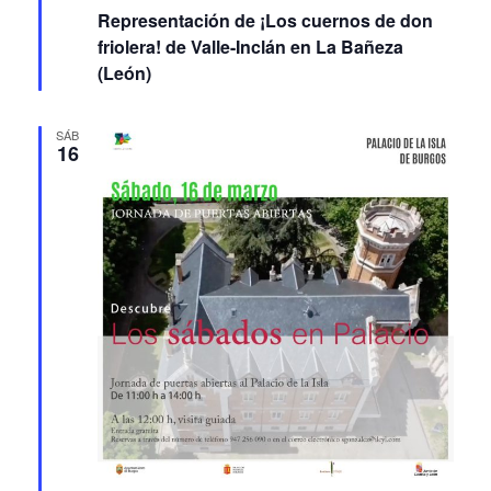
Featured
15 marzo 2024 20:30
-
22:00
Representación de ¡Los cuernos de don
friolera! de Valle-Inclán en La Bañeza
(León)
SÁB
16