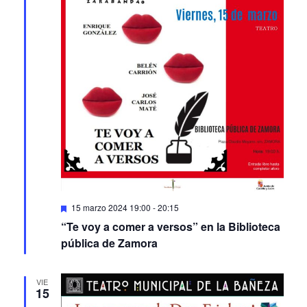
15
Featured
15 marzo 2024 19:00
-
20:15
“Te voy a comer a versos” en la Biblioteca
pública de Zamora
VIE