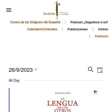
Podcast ¿Seguimos o no?
Centro de los Orígenes del Español
Publicaciones
Visitas
Calendario/ Entradas
Contacto
Events
Even
26/9/2023
Search
Day
Search
View
Select
All Day
and
date.
Navi
Views
Navigati