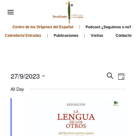
Podcast ¿Seguimos o no?
Centro de los Orígenes del Español
Publicaciones
Visitas
Calendario/ Entradas
Contacto
Events
Even
27/9/2023
Search
Day
Search
View
Select
All Day
and
date.
Navi
Views
Navigati