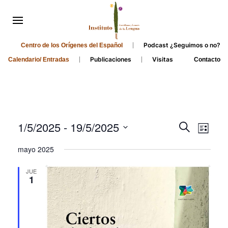
Podcast ¿Seguimos o no?
Centro de los Orígenes del Español
Publicaciones
Visitas
Calendario/ Entradas
Contacto
Events
Even
1/5/2025
 - 
19/5/2025
Search
List
Search
View
Select
mayo 2025
and
date.
Navi
Views
JUE
1
Navigati