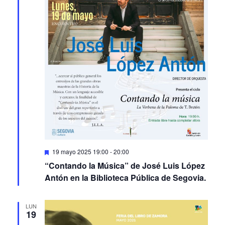
Featured
19 mayo 2025 19:00
-
20:00
“Contando la Música” de José Luis López
Antón en la Biblioteca Pública de Segovia.
LUN
19